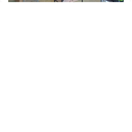
30 espaces de travail en ateliers partagés de 12 à 25 m2
au sol répartis en 4 espaces distincts suivant les types
d’activités
Ateliers
de 600 à 1900 €
individuels
HT/mois