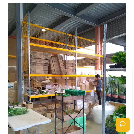
Nous respectons votre vie privée.
Nous utilisons des cookies pour améliorer votre expérience de
navigation, diffuser des publicités ou des contenus personnalisés et
analyser notre trafic. En cliquant sur « Tout accepter », vous
consentez à notre utilisation des cookies.
Personnaliser
Tout rejeter
Accepter tout